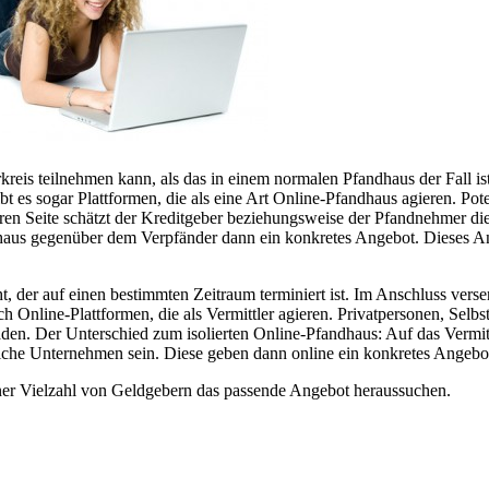
eis teilnehmen kann, als das in einem normalen Pfandhaus der Fall ist.
t es sogar Plattformen, die als eine Art Online-Pfandhaus agieren. Pot
ren Seite schätzt der Kreditgeber beziehungsweise der Pfandnehmer d
us gegenüber dem Verpfänder dann ein konkretes Angebot. Dieses Ang
, der auf einen bestimmten Zeitraum terminiert ist. Im Anschluss vers
Online-Plattformen, die als Vermittler agieren. Privatpersonen, Selbst
aden. Der Unterschied zum isolierten Online-Pfandhaus: Auf das Vermit
iche Unternehmen sein. Diese geben dann online ein konkretes Angebo
iner Vielzahl von Geldgebern das passende Angebot heraussuchen.