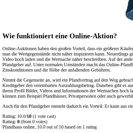
Wie funktioniert eine Online-Aktion?
Online-Auktionen haben den großen Vorteil, dass ein größerer Käuferkr
man die Wertgegenstände nicht näher inspizieren kann. Neuerdings gib
Video hoch laden und die Wertsache näher beschreiben. Auf der ande
Pfandgeber auf. Unter normalen Umständen macht das Online-Pfandha
Zinskonditionen und die Höhe der anfallenden Gebühren.
Nimmt die Gegenseite an, wird ein Pfandvertrag auf den Weg gebracht
Kreditgeber den vereinbarten Auszahlungsbetrag. Daneben gibt es auch 
ihrem Profil Bilder, Videos und Informationen der Wertsachen hoch l
können zum Beispiel Pfandhäuser, Privatpersonen oder auch gewerbl
Auch für den Pfandgeber entsteht dadurch ein Vorteil: Er kann aus e
Rating: 10.0/
10
(1 vote cast)
Rating:
0
(from 0 votes)
Pfandhaus online
,
10.0
out of
10
based on
1
rating